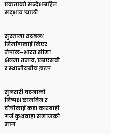
एकताको सन्देशसहित
सद्भाव र्‍याली
सुस्तामा तटबन्ध
निर्माणलाई लिएर
नेपाल–भारत सीमा
क्षेत्रमा तनाव, एसएसबी
र स्थानीयबीच झडप
सुनसरी घटनाको
निष्पक्ष छानबिन र
दोषीलाई कडा कारबाही
गर्न कुशवाहा समाजको
माग