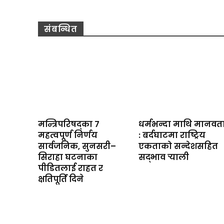
संबन्धित
मन्त्रिपरिषद्का ७
धर्मभन्दा माथि मानवत
महत्वपूर्ण निर्णय
: बर्दघाटमा राष्ट्रिय
सार्वजनिक, सुनसरी–
एकताको सन्देशसहित
सिराहा घटनाका
सद्भाव र्‍याली
पीडितलाई राहत र
क्षतिपूर्ति दिने