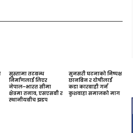
ा
सुस्तामा तटबन्ध
सुनसरी घटनाको निष्पक्ष
निर्माणलाई लिएर
छानबिन र दोषीलाई
नेपाल–भारत सीमा
कडा कारबाही गर्न
क्षेत्रमा तनाव, एसएसबी र
कुशवाहा समाजको माग
स्थानीयबीच झडप